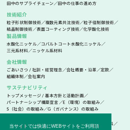
田中のサプライチェーン
田中の仕事の進め方
技術紹介
粒子形状制御技術
複数元素共沈技術
粒子径制御技術
結晶制御技術
表面コーティング技術
化学酸化技術
製品情報
水酸化ニッケル
コバルトコート水酸化ニッケル
三元系材料
ニッケル系材料
会社情報
ごあいさつ / 社訓・経営理念
会社概要・沿革
定款
組織体制
会社案内
サステナビリティ
トップメッセージ / 基本方針と活動計画
パートナーシップ構築宣言
E（環境）の取組み
S（社会）の取組み
G（ガバナンス）の取組み
IR情報
ニュースリリース
IRライブラリー
株主総会関連資料
当サイトでは快適にWEBサイトをご利用頂