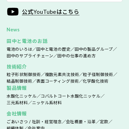
公式YouTubeはこちら
News
田中と電池のお話
電池のいろは
田中と電池の歴史
田中の製品グループ
田中のサプライチェーン
田中の仕事の進め方
技術紹介
粒子形状制御技術
複数元素共沈技術
粒子径制御技術
結晶制御技術
表面コーティング技術
化学酸化技術
製品情報
水酸化ニッケル
コバルトコート水酸化ニッケル
三元系材料
ニッケル系材料
会社情報
ごあいさつ / 社訓・経営理念
会社概要・沿革
定款
組織体制
会社案内